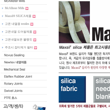
McAllister Mills
Maxsil® SILICA제품
고온 내열용 textiles
고온내열 도어씰제품
고온내열보온 블랭킷
주조시 잡티제거 필터