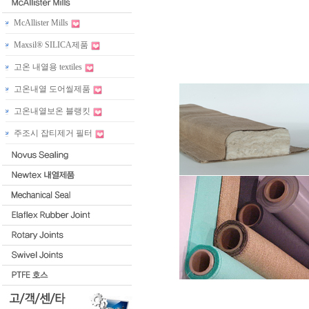
McAllister Mills
Maxsil® SILICA제품
고온 내열용 textiles
고온내열 도어씰제품
고온내열보온 블랭킷
주조시 잡티제거 필터